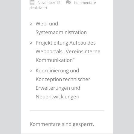
November 12
Kommentare
für
deaktiviert
Deutscher
Alpenverein
Web- und
e.V.
Systemadministration
Projektleitung Aufbau des
Webportals „Vereinsinterne
Kommunikation“
Koordinierung und
Konzeption technischer
Erweiterungen und
Neuentwicklungen
Kommentare sind gesperrt.